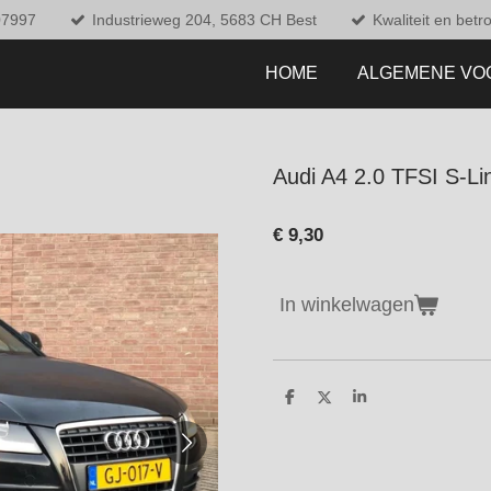
07997
Industrieweg 204, 5683 CH Best
Kwaliteit en bet
HOME
ALGEMENE V
Audi A4 2.0 TFSI S-Li
€ 9,30
In winkelwagen
D
D
S
e
e
h
l
e
a
e
l
r
n
e