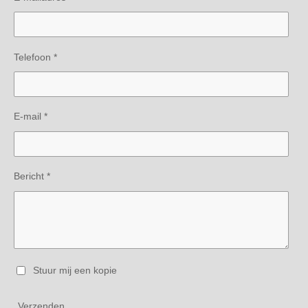
Telefoon *
E-mail *
Bericht *
Stuur mij een kopie
Verzenden